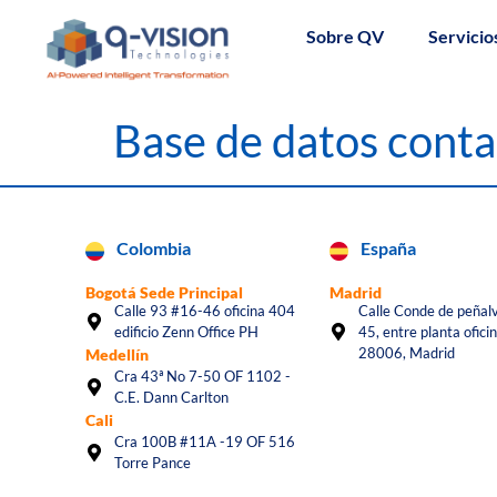
Sobre QV
Servicio
Base de datos cont
Colombia
España
Bogotá Sede Principal
Madrid
Calle 93 #16-46 oficina 404
Calle Conde de peñalv
edificio Zenn Office PH
45, entre planta oficin
28006, Madrid
Medellín
Cra 43ª No 7-50 OF 1102 -
C.E. Dann Carlton
Cali
Cra 100B #11A -19 OF 516
Torre Pance