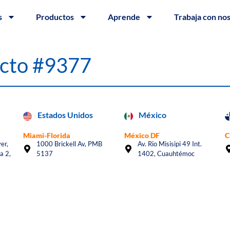
s
Productos
Aprende
Trabaja con no
acto #9377
Estados Unidos
México
Miami-Florida
México DF
C
er,
1000 Brickell Av, PMB
Av. Rio Misisipi 49 Int.
a 2,
5137
1402, Cuauhtémoc