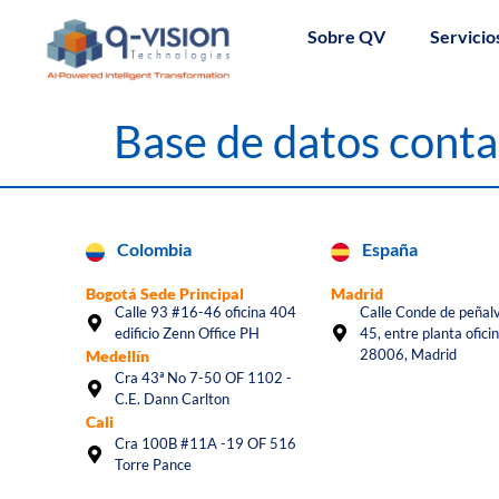
Sobre QV
Servicio
Base de datos cont
Colombia
España
Bogotá Sede Principal
Madrid
Calle 93 #16-46 oficina 404
Calle Conde de peñalv
edificio Zenn Office PH
45, entre planta oficin
28006, Madrid
Medellín
Cra 43ª No 7-50 OF 1102 -
C.E. Dann Carlton
Cali
Cra 100B #11A -19 OF 516
Torre Pance