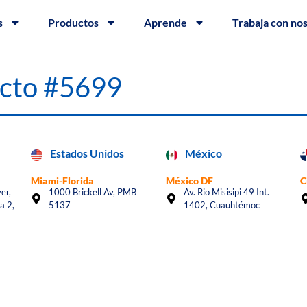
s
Productos
Aprende
Trabaja con no
acto #5699
Estados Unidos
México
Miami-Florida
México DF
C
er,
1000 Brickell Av, PMB
Av. Rio Misisipi 49 Int.
a 2,
5137
1402, Cuauhtémoc