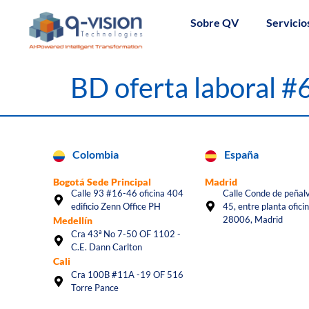
Sobre QV
Servicio
BD oferta laboral 
Colombia
España
Bogotá Sede Principal
Madrid
Calle 93 #16-46 oficina 404
Calle Conde de peñalv
edificio Zenn Office PH
45, entre planta oficin
28006, Madrid
Medellín
Cra 43ª No 7-50 OF 1102 -
C.E. Dann Carlton
Cali
Cra 100B #11A -19 OF 516
Torre Pance