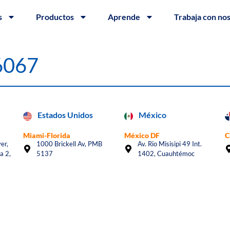
s
Productos
Aprende
Trabaja con no
#6067
Estados Unidos
México
Miami-Florida
México DF
C
er,
1000 Brickell Av, PMB
Av. Rio Misisipi 49 Int.
a 2,
5137
1402, Cuauhtémoc