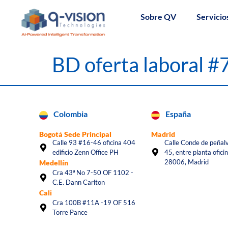
Sobre QV
Servicio
BD oferta laboral 
Colombia
España
Bogotá Sede Principal
Madrid
Calle 93 #16-46 oficina 404
Calle Conde de peñalv
edificio Zenn Office PH
45, entre planta oficin
28006, Madrid
Medellín
Cra 43ª No 7-50 OF 1102 -
C.E. Dann Carlton
Cali
Cra 100B #11A -19 OF 516
Torre Pance