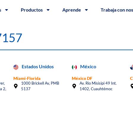
s
Productos
Aprende
Trabaja con no
#7157
Estados Unidos
México
Miami-Florida
México DF
C
er,
1000 Brickell Av, PMB
Av. Rio Misisipi 49 Int.
a 2,
5137
1402, Cuauhtémoc