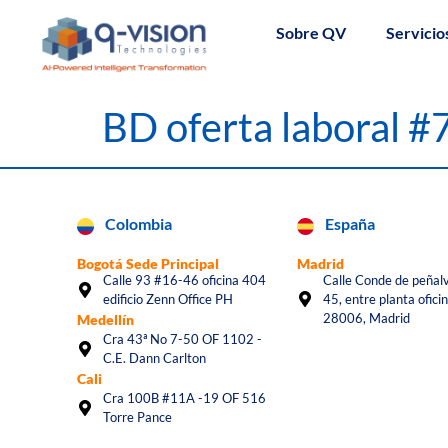
Sobre QV
Servicio
BD oferta laboral 
Colombia
España
Bogotá Sede Principal
Madrid
Calle 93 #16-46 oficina 404
Calle Conde de peñalv
edificio Zenn Office PH
45, entre planta oficin
28006, Madrid
Medellín
Cra 43ª No 7-50 OF 1102 -
C.E. Dann Carlton
Cali
Cra 100B #11A -19 OF 516
Torre Pance