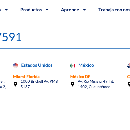
s
Productos
Aprende
Trabaja con no
#7591
Estados Unidos
México
Miami-Florida
México DF
C
er,
1000 Brickell Av, PMB
Av. Rio Misisipi 49 Int.
a 2,
5137
1402, Cuauhtémoc