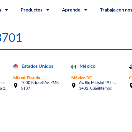
s
Productos
Aprende
Trabaja con no
#8701
Estados Unidos
México
Miami-Florida
México DF
C
er,
1000 Brickell Av, PMB
Av. Rio Misisipi 49 Int.
a 2,
5137
1402, Cuauhtémoc