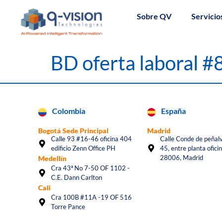
Sobre QV
Servicio
BD oferta laboral 
Colombia
España
Bogotá Sede Principal
Madrid
Calle 93 #16-46 oficina 404
Calle Conde de peñalv
edificio Zenn Office PH
45, entre planta oficin
28006, Madrid
Medellín
Cra 43ª No 7-50 OF 1102 -
C.E. Dann Carlton
Cali
Cra 100B #11A -19 OF 516
Torre Pance