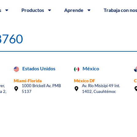
s
Productos
Aprende
Trabaja con no
#8760
Estados Unidos
México
Miami-Florida
México DF
C
er,
1000 Brickell Av, PMB
Av. Rio Misisipi 49 Int.
a 2,
5137
1402, Cuauhtémoc