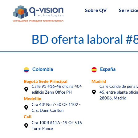
Sobre QV
Servicio
BD oferta laboral 
Colombia
España
Bogotá Sede Principal
Madrid
Calle 93 #16-46 oficina 404
Calle Conde de peñalv
edificio Zenn Office PH
45, entre planta oficin
28006, Madrid
Medellín
Cra 43ª No 7-50 OF 1102 -
C.E. Dann Carlton
Cali
Cra 100B #11A -19 OF 516
Torre Pance