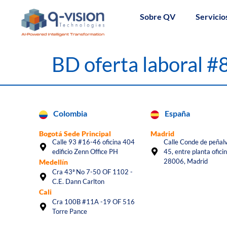
Sobre QV
Servicio
BD oferta laboral 
Colombia
España
Bogotá Sede Principal
Madrid
Calle 93 #16-46 oficina 404
Calle Conde de peñalv
edificio Zenn Office PH
45, entre planta oficin
28006, Madrid
Medellín
Cra 43ª No 7-50 OF 1102 -
C.E. Dann Carlton
Cali
Cra 100B #11A -19 OF 516
Torre Pance