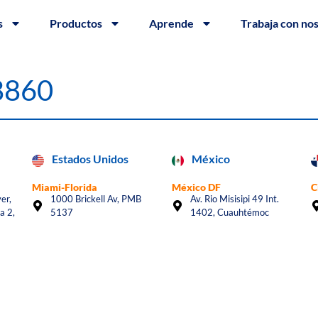
s
Productos
Aprende
Trabaja con no
#8860
Estados Unidos
México
Miami-Florida
México DF
C
er,
1000 Brickell Av, PMB
Av. Rio Misisipi 49 Int.
a 2,
5137
1402, Cuauhtémoc