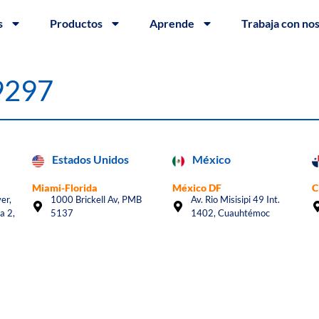
s
Productos
Aprende
Trabaja con no
#9297
Estados Unidos
México
Miami-Florida
México DF
C
er,
1000 Brickell Av, PMB
Av. Rio Misisipi 49 Int.
a 2,
5137
1402, Cuauhtémoc