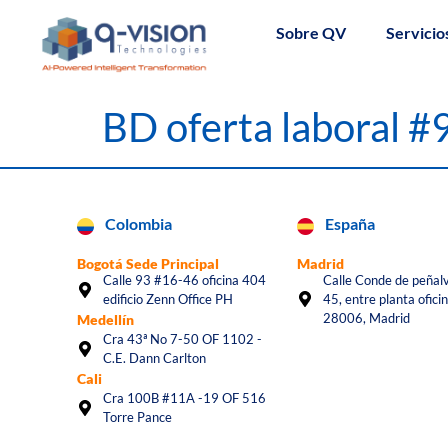
Sobre QV
Servicio
BD oferta laboral 
Colombia
España
Bogotá Sede Principal
Madrid
Calle 93 #16-46 oficina 404
Calle Conde de peñalv
edificio Zenn Office PH
45, entre planta oficin
28006, Madrid
Medellín
Cra 43ª No 7-50 OF 1102 -
C.E. Dann Carlton
Cali
Cra 100B #11A -19 OF 516
Torre Pance