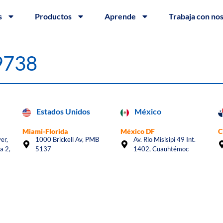
s
Productos
Aprende
Trabaja con no
#9738
Estados Unidos
México
Miami-Florida
México DF
C
er,
1000 Brickell Av, PMB
Av. Rio Misisipi 49 Int.
a 2,
5137
1402, Cuauhtémoc