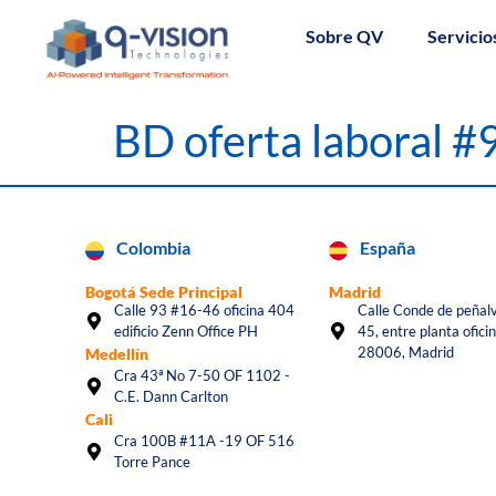
Sobre QV
Servicio
BD oferta laboral 
Colombia
España
Bogotá Sede Principal
Madrid
Calle 93 #16-46 oficina 404
Calle Conde de peñalv
edificio Zenn Office PH
45, entre planta oficin
28006, Madrid
Medellín
Cra 43ª No 7-50 OF 1102 -
C.E. Dann Carlton
Cali
Cra 100B #11A -19 OF 516
Torre Pance