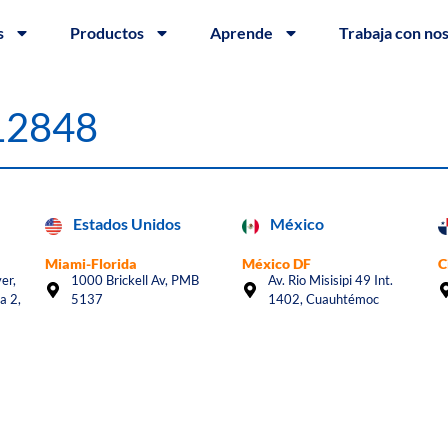
s
Productos
Aprende
Trabaja con no
#12848
Estados Unidos
México
Miami-Florida
México DF
C
er,
1000 Brickell Av, PMB
Av. Rio Misisipi 49 Int.
a 2,
5137
1402, Cuauhtémoc