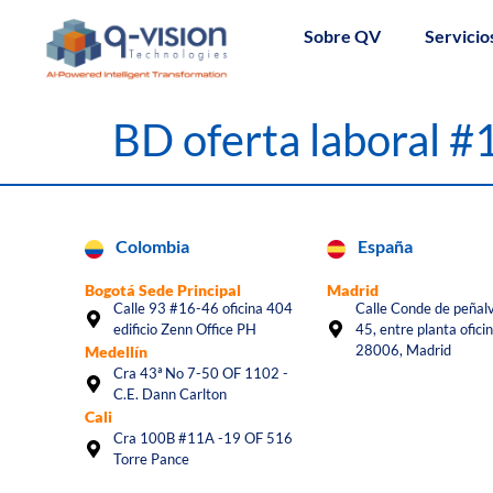
Sobre QV
Servicio
BD oferta laboral 
Colombia
España
Bogotá Sede Principal
Madrid
Calle 93 #16-46 oficina 404
Calle Conde de peñalv
edificio Zenn Office PH
45, entre planta oficin
28006, Madrid
Medellín
Cra 43ª No 7-50 OF 1102 -
C.E. Dann Carlton
Cali
Cra 100B #11A -19 OF 516
Torre Pance