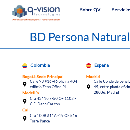
Sobre QV
Servicio
BD Persona Natura
Colombia
España
Bogotá Sede Principal
Madrid
Calle 93 #16-46 oficina 404
Calle Conde de peñalv
edificio Zenn Office PH
45, entre planta oficin
28006, Madrid
Medellín
Cra 43ª No 7-50 OF 1102 -
C.E. Dann Carlton
Cali
Cra 100B #11A -19 OF 516
Torre Pance