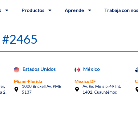
s
Productos
Aprende
Trabaja con no
l #2465
Estados Unidos
México
Miami-Florida
México DF
C
er,
1000 Brickell Av, PMB
Av. Rio Misisipi 49 Int.
a 2,
5137
1402, Cuauhtémoc