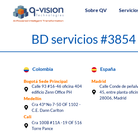
Sobre QV
Servicio
BD servicios #3854
Colombia
España
Bogotá Sede Principal
Madrid
Calle 93 #16-46 oficina 404
Calle Conde de peñalv
edificio Zenn Office PH
45, entre planta oficin
28006, Madrid
Medellín
Cra 43ª No 7-50 OF 1102 -
C.E. Dann Carlton
Cali
Cra 100B #11A -19 OF 516
Torre Pance