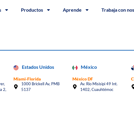
s
Productos
Aprende
Trabaja con no
Estados Unidos
México
Miami-Florida
México DF
C
er,
1000 Brickell Av, PMB
Av. Rio Misisipi 49 Int.
a 2,
5137
1402, Cuauhtémoc