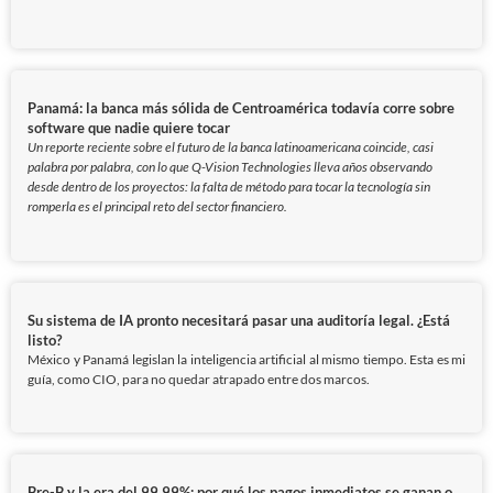
Panamá: la banca más sólida de Centroamérica todavía corre sobre
software que nadie quiere tocar
Un reporte reciente sobre el futuro de la banca latinoamericana coincide, casi
palabra por palabra, con lo que Q-Vision Technologies lleva años observando
desde dentro de los proyectos: la falta de método para tocar la tecnología sin
romperla es el principal reto del sector financiero.
Su sistema de IA pronto necesitará pasar una auditoría legal. ¿Está
listo?
México y Panamá legislan la inteligencia artificial al mismo tiempo. Esta es mi
guía, como CIO, para no quedar atrapado entre dos marcos.
Bre-B y la era del 99,99%: por qué los pagos inmediatos se ganan o