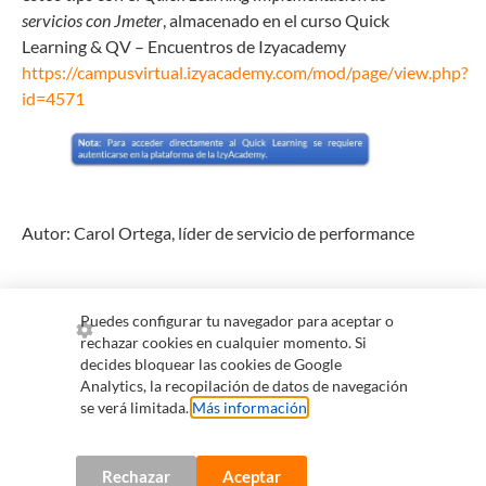
servicios con Jmeter
, almacenado en el curso Quick
Learning & QV – Encuentros de Izyacademy
https://campusvirtual.izyacademy.com/mod/page/view.php?
id=4571
Autor: Carol Ortega, líder de servicio de performance
Puedes configurar tu navegador para aceptar o
rechazar cookies en cualquier momento. Si
+57 300 255 0265
comercial@qvision.us
decides bloquear las cookies de Google
Analytics, la recopilación de datos de navegación
servicioalcliente@qvision.us
se verá limitada.
Más información
.
Información para colaboradores
Política de tratamiento de datos y privacidad de uso de
información personal
Rechazar
Aceptar
Línea ética
Política LAFT