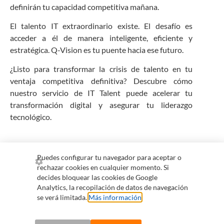
definirán tu capacidad competitiva mañana.
El talento IT extraordinario existe. El desafío es
acceder a él de manera inteligente, eficiente y
estratégica. Q-Vision es tu puente hacia ese futuro.
¿Listo para transformar la crisis de talento en tu
ventaja competitiva definitiva? Descubre cómo
nuestro servicio de IT Talent puede acelerar tu
transformación digital y asegurar tu liderazgo
tecnológico.
Puedes configurar tu navegador para aceptar o
rechazar cookies en cualquier momento. Si
+57 300 255 0265
comercial@qvision.us
decides bloquear las cookies de Google
Analytics, la recopilación de datos de navegación
servicioalcliente@qvision.us
se verá limitada.
Más información
.
Información para colaboradores
Política de tratamiento de datos y privacidad de uso de
información personal